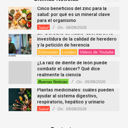
Salud
On:
06/08/2026
En “Derecho en Radio” abordaron la
investidura de la calidad de heredero
y la petición de herencia
Entrevistas
Locales
Videos de Youtube
On:
05/08/2026
¿La raíz de diente de león puede
combatir el cáncer? Qué dice
realmente la ciencia
Buenas Noticias
On:
05/08/2026
Plantas medicinales: cuáles pueden
ayudar al sistema digestivo,
respiratorio, hepático y urinario
Salud
On:
05/08/2026
“Raíces de Mi Tierra” celebrará sus
30 años con un gran Encuentro de
Danzas en María Juana
Fiestas Patronales
Lo Último
Locales
On:
05/08/2026
Minimercado Maxi sigue creciendo y
apuesta a brindar más servicios a
sus clientes