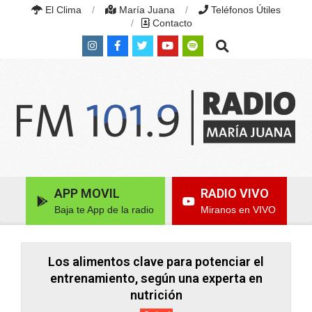
Skip
El Clima
María Juana
Teléfonos Útiles
to
Contacto
content
Search
RADIO
MARÍA
Primary
APP MOVIL
RADIO VIVO
JUANA
Navigation
|
Baja te App de la radio
Miranos en VIVO
Menu
FM
101.9
MHZ
|
Los alimentos clave para potenciar el
MARÍA
entrenamiento, según una experta en
JUANA,
nutrición
SANTA
FE,