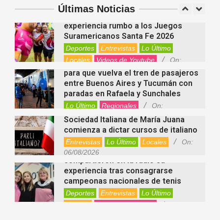
Argentina
Últimas Noticias
Fernanda Varayoud compartió su
Nacionales
On:
07/08/2026
experiencia rumbo a los Juegos
Suramericanos Santa Fe 2026
Deportes
Entrevistas
Lo Último
Locales
Videos de Youtube
On:
Alcides Calvo impulsa gestiones
06/08/2026
para que vuelva el tren de pasajeros
entre Buenos Aires y Tucumán con
paradas en Rafaela y Sunchales
Lo Último
Regionales
On:
06/08/2026
Sociedad Italiana de María Juana
comienza a dictar cursos de italiano
Entrevistas
Lo Último
Locales
On:
Nani Perusia y Estefanía Rinero
06/08/2026
compartieron en la radio su
experiencia tras consagrarse
campeonas nacionales de tenis
Deportes
Entrevistas
Lo Último
Locales
Videos de Youtube
On:
Rafaela apuesta por un ecoláser y
06/08/2026