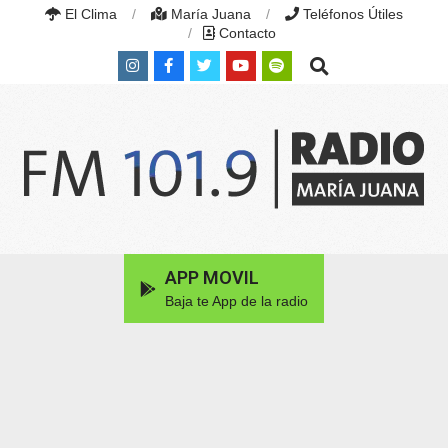
Skip
El Clima
María Juana
Teléfonos Útiles
to
Contacto
content
Search
RADIO
MARÍA
Primary
APP MOVIL
JUANA
Navigation
|
Baja te App de la radio
Menu
FM
101.9
MHZ
|
MARÍA
JUANA,
SANTA
FE,