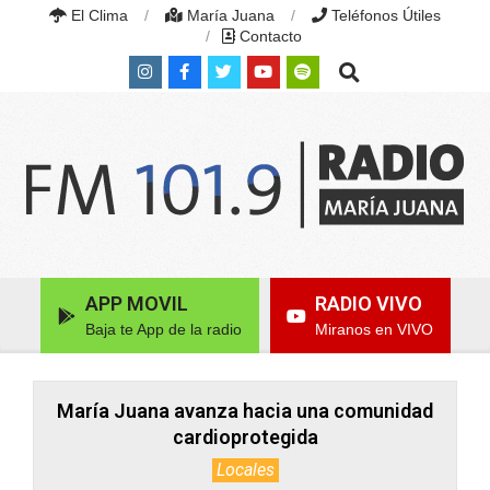
Skip
El Clima
María Juana
Teléfonos Útiles
to
Contacto
content
Search
RADIO
MARÍA
Primary
APP MOVIL
RADIO VIVO
JUANA
Navigation
|
Baja te App de la radio
Miranos en VIVO
Menu
FM
101.9
MHZ
|
María Juana avanza hacia una comunidad
MARÍA
cardioprotegida
JUANA,
SANTA
Locales
FE,