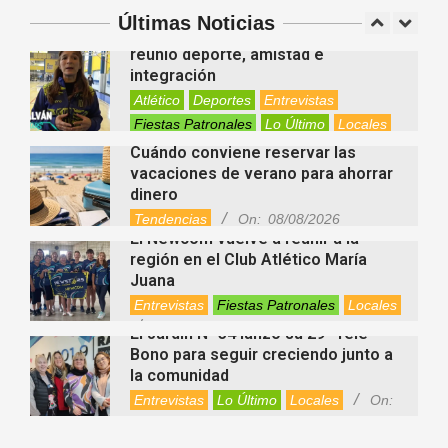
Fiestas Patronales
Lo Último
Locales
Últimas Noticias
Newcom: una jornada regional que
On:
09/08/2026
reunió deporte, amistad e
integración
Atlético
Deportes
Entrevistas
Fiestas Patronales
Lo Último
Locales
Videos de Youtube
On:
08/08/2026
Cuándo conviene reservar las
vacaciones de verano para ahorrar
dinero
Tendencias
On:
08/08/2026
El Newcom vuelve a reunir a la
región en el Club Atlético María
Juana
Entrevistas
Fiestas Patronales
Locales
On:
08/08/2026
El Jardín N° 34 lanzó su 29° Tele
Bono para seguir creciendo junto a
la comunidad
Entrevistas
Lo Último
Locales
On:
08/08/2026
Zaratustra: el sabio que enseñó que