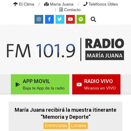
Skip
El Clima
María Juana
Teléfonos Útiles
to
Contacto
content
Search
RADIO
MARÍA
Primary
APP MOVIL
RADIO VIVO
JUANA
Navigation
|
Baja te App de la radio
Miranos en VIVO
Menu
FM
101.9
MHZ
|
María Juana recibirá la muestra itinerante
MARÍA
“Memoria y Deporte”
JUANA,
SANTA
Entrevistas
Locales
FE,