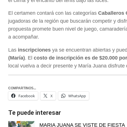
el clima y el encanto del tenis bajo las luces.
El certamen contará con las categorías
Caballeros 
jugadoras de la región que buscarán competir y disfr
propuesta promete buen nivel de juego, camaradería
a acompañar.
Las
inscripciones
ya se encuentran abiertas y pue
(María)
. El
costo de inscripción es de $20.000 po
local vuelva a decir presente y María Juana disfrute
COMPARTINOS...
Facebook
X
WhatsApp
Te puede interesar
MARIA JUANA SE VISTE DE FIESTA