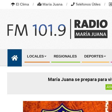
Skip
El Clima
María Juana
Teléfonos Útiles
to
content
RADIO
MARÍA
LOCALES
REGIONALES
DEPORTES
JUANA
Primary
|
Navigation
FM
101.9
Menu
MHZ
María Juana se prepara para vi
|
MARÍA
Atl
JUANA,
SANTA
FE,
ARGENTINA