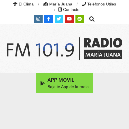
Skip
El Clima
María Juana
Teléfonos Útiles
to
Contacto
content
Search
RADIO
MARÍA
Primary
APP MOVIL
JUANA
Navigation
|
Baja te App de la radio
Menu
FM
101.9
MHZ
|
MARÍA
JUANA,
SANTA
FE,