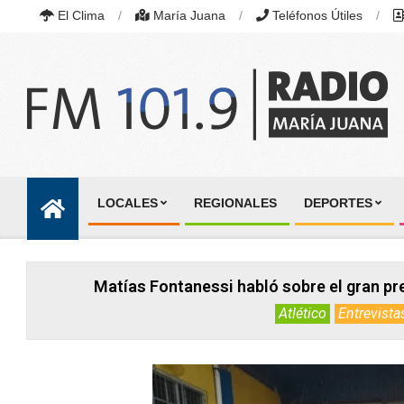
Skip
El Clima
María Juana
Teléfonos Útiles
to
content
RADIO
MARÍA
LOCALES
REGIONALES
DEPORTES
JUANA
Primary
|
Navigation
FM
101.9
Menu
MHZ
Matías Fontanessi habló sobre el gran pr
|
MARÍA
Atlético
Entrevista
JUANA,
SANTA
FE,
ARGENTINA