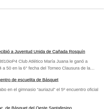
o recibió a Juventud Unida de Cañada Rosquín
l10ioP4 Club Atlético María Juana le ganó a
a 50 en la 6° fecha del Torneo Clausura de la…
uentro de escuelita de Básquet
o en el gimnasio “auriazul” el 5º encuentro oficial
c. de Básquet del Oeste Santafesino