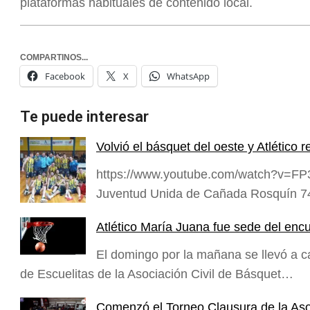
plataformas habituales de contenido local.
COMPARTINOS...
Facebook
X
WhatsApp
Te puede interesar
Volvió el básquet del oeste y Atlétic
https://www.youtube.com/watch?v=FP3t
Juventud Unida de Cañada Rosquín 74 
Atlético María Juana fue sede del enc
El domingo por la mañana se llevó a cab
de Escuelitas de la Asociación Civil de Básquet…
Comenzó el Torneo Clausura de la Aso