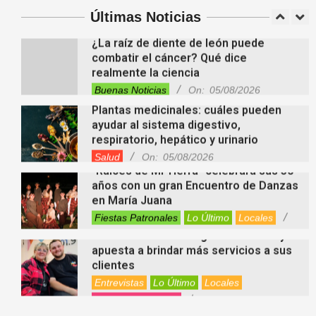
Entrevistas
Locales
Videos de Youtube
Últimas Noticias
On:
05/08/2026
¿La raíz de diente de león puede
combatir el cáncer? Qué dice
realmente la ciencia
Buenas Noticias
On:
05/08/2026
Plantas medicinales: cuáles pueden
ayudar al sistema digestivo,
respiratorio, hepático y urinario
Salud
On:
05/08/2026
“Raíces de Mi Tierra” celebrará sus 30
años con un gran Encuentro de Danzas
en María Juana
Fiestas Patronales
Lo Último
Locales
On:
05/08/2026
Minimercado Maxi sigue creciendo y
apuesta a brindar más servicios a sus
clientes
Entrevistas
Lo Último
Locales
Videos de Youtube
On:
05/08/2026
Ezequiel Ocampo presentó la
capacitación en Primera Escucha que