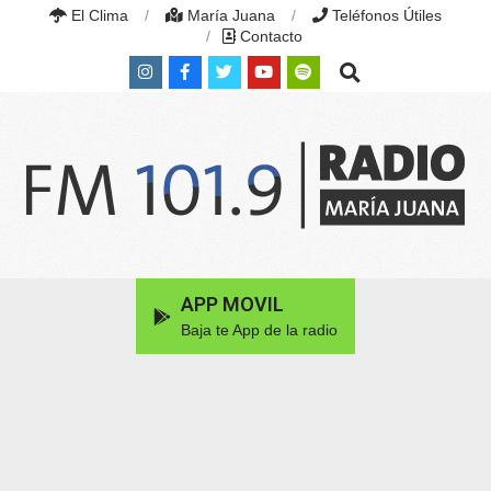
Skip
El Clima
María Juana
Teléfonos Útiles
to
Contacto
content
Search
RADIO
MARÍA
Primary
APP MOVIL
JUANA
Navigation
|
Baja te App de la radio
Menu
FM
101.9
MHZ
|
MARÍA
JUANA,
SANTA
FE,