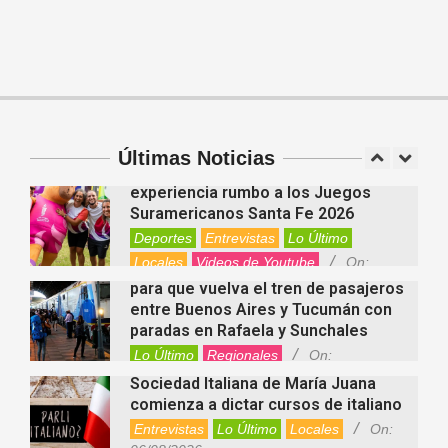
Cinco beneficios del zinc para la
salud: por qué es un mineral clave
para el organismo
Salud
On:
06/08/2026
Cuánto cuesta hoy contratar Netflix,
Disney+, HBO Max, Prime Video,
Spotify y otras plataformas en
Argentina
Últimas Noticias
Fernanda Varayoud compartió su
Nacionales
On:
07/08/2026
experiencia rumbo a los Juegos
Suramericanos Santa Fe 2026
Deportes
Entrevistas
Lo Último
Locales
Videos de Youtube
On:
Alcides Calvo impulsa gestiones
06/08/2026
para que vuelva el tren de pasajeros
entre Buenos Aires y Tucumán con
paradas en Rafaela y Sunchales
Lo Último
Regionales
On:
06/08/2026
Sociedad Italiana de María Juana
comienza a dictar cursos de italiano
Entrevistas
Lo Último
Locales
On:
Nani Perusia y Estefanía Rinero