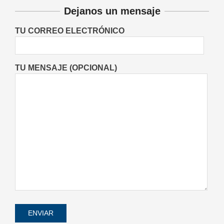
experiencia tras consagrarse
Dejanos un mensaje
campeonas nacionales de tenis
Deportes
Entrevistas
Lo Último
TU CORREO ELECTRÓNICO
Locales
Videos de Youtube
On:
06/08/2026
TU MENSAJE (OPCIONAL)