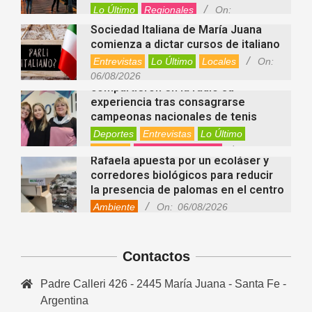
Lo Último
Regionales
On:
06/08/2026
Sociedad Italiana de María Juana
comienza a dictar cursos de italiano
Entrevistas
Lo Último
Locales
On:
Nani Perusia y Estefanía Rinero
06/08/2026
compartieron en la radio su
experiencia tras consagrarse
campeonas nacionales de tenis
Deportes
Entrevistas
Lo Último
Locales
Videos de Youtube
On:
Rafaela apuesta por un ecoláser y
06/08/2026
corredores biológicos para reducir
la presencia de palomas en el centro
Ambiente
On:
06/08/2026
El dúo Gioannin vuelve a los
escenarios tras diez años con un
show especial en Sastre
Contactos
Entrevistas
Regionales
Videos de Youtube
On:
06/08/2026
Padre Calleri 426 - 2445 María Juana - Santa Fe -
Cinco beneficios del zinc para la
Argentina
salud: por qué es un mineral clave