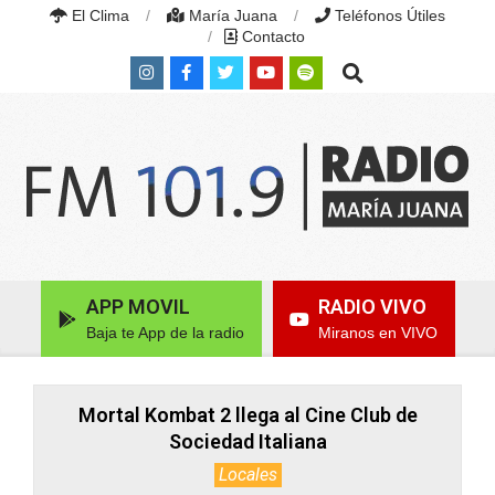
Skip
El Clima
María Juana
Teléfonos Útiles
to
Contacto
content
Search
RADIO
MARÍA
Primary
APP MOVIL
RADIO VIVO
JUANA
Navigation
|
Baja te App de la radio
Miranos en VIVO
Menu
FM
101.9
MHZ
|
Mortal Kombat 2 llega al Cine Club de
MARÍA
Sociedad Italiana
JUANA,
SANTA
Locales
FE,