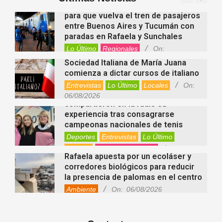
Locales
Videos de Youtube
On:
Alcides Calvo impulsa gestiones
06/08/2026
para que vuelva el tren de pasajeros
entre Buenos Aires y Tucumán con
paradas en Rafaela y Sunchales
Lo Último
Regionales
On:
06/08/2026
Sociedad Italiana de María Juana
comienza a dictar cursos de italiano
Entrevistas
Lo Último
Locales
On:
Nani Perusia y Estefanía Rinero
06/08/2026
compartieron en la radio su
experiencia tras consagrarse
campeonas nacionales de tenis
Deportes
Entrevistas
Lo Último
Locales
Videos de Youtube
On:
Rafaela apuesta por un ecoláser y
06/08/2026
corredores biológicos para reducir
la presencia de palomas en el centro
Ambiente
On:
06/08/2026
El dúo Gioannin vuelve a los
escenarios tras diez años con un
show especial en Sastre