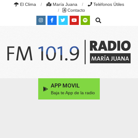
Skip
El Clima
María Juana
Teléfonos Útiles
to
Contacto
content
Search
RADIO
MARÍA
Primary
APP MOVIL
JUANA
Navigation
|
Baja te App de la radio
Menu
FM
101.9
MHZ
|
MARÍA
JUANA,
SANTA
FE,