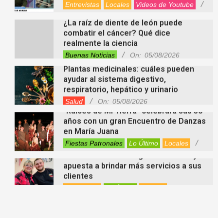
¿La raíz de diente de león puede
combatir el cáncer? Qué dice
realmente la ciencia
Buenas Noticias
On:
05/08/2026
Plantas medicinales: cuáles pueden
ayudar al sistema digestivo,
respiratorio, hepático y urinario
Salud
On:
05/08/2026
“Raíces de Mi Tierra” celebrará sus 30
años con un gran Encuentro de Danzas
en María Juana
Fiestas Patronales
Lo Último
Locales
On:
05/08/2026
Minimercado Maxi sigue creciendo y
apuesta a brindar más servicios a sus
clientes
Entrevistas
Lo Último
Locales
Videos de Youtube
On:
05/08/2026
Ezequiel Ocampo presentó la
capacitación en Primera Escucha que
se realizará en María Juana
Entrevistas
Lo Último
Locales