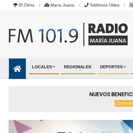
Skip
El Clima
María Juana
Teléfonos Útiles
to
content
RADIO
MARÍA
LOCALES
REGIONALES
DEPORTES
JUANA
Primary
|
Navigation
FM
101.9
Menu
MHZ
NUEVOS BENEFIC
|
MARÍA
Comuni
JUANA,
SANTA
FE,
ARGENTINA