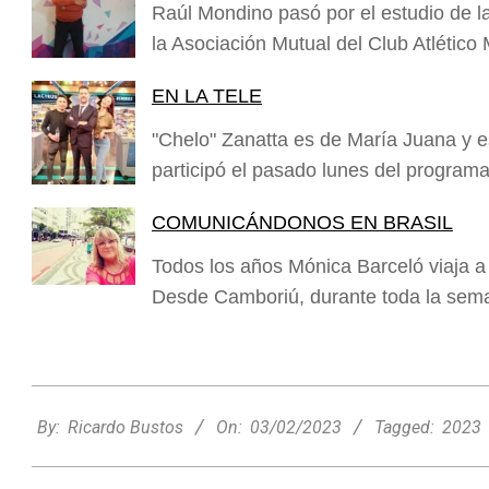
Raúl Mondino pasó por el estudio de la
la Asociación Mutual del Club Atlétic
EN LA TELE
"Chelo" Zanatta es de María Juana y e
participó el pasado lunes del progra
COMUNICÁNDONOS EN BRASIL
Todos los años Mónica Barceló viaja a u
Desde Camboriú, durante toda la sem
2023-
02-
By:
Ricardo Bustos
On:
03/02/2023
Tagged:
2023
03
Minimercado Maxi sigue creciendo y
apuesta a brindar más servicios a sus