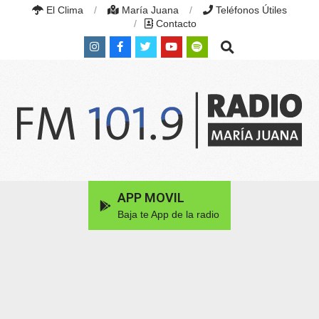
Skip
El Clima
María Juana
Teléfonos Útiles
to
Contacto
content
Search
RADIO
MARÍA
Primary
APP MOVIL
JUANA
Navigation
|
Baja te App de la radio
Menu
FM
101.9
MHZ
|
MARÍA
JUANA,
SANTA
FE,