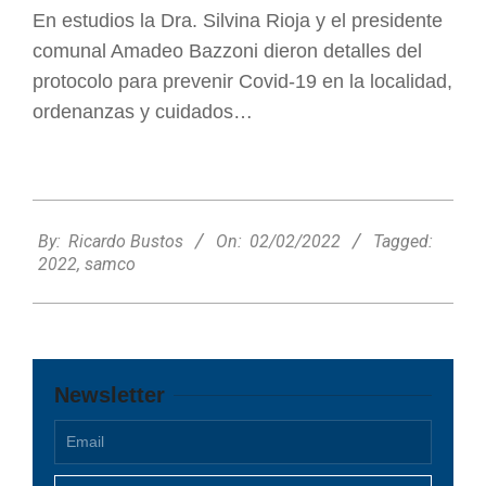
En estudios la Dra. Silvina Rioja y el presidente
comunal Amadeo Bazzoni dieron detalles del
protocolo para prevenir Covid-19 en la localidad,
ordenanzas y cuidados…
2022-
02-
By:
Ricardo Bustos
On:
02/02/2022
Tagged:
02
2022
,
samco
Newsletter