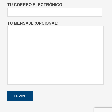
Deportes
Entrevistas
Lo Último
TU CORREO ELECTRÓNICO
Locales
Videos de Youtube
On:
06/08/2026
TU MENSAJE (OPCIONAL)