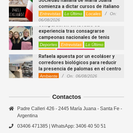
Sociedad Italiana de María Juana
comienza a dictar cursos de italiano
Entrevistas
Lo Último
Locales
On:
Nani Perusia y Estefanía Rinero
06/08/2026
compartieron en la radio su
experiencia tras consagrarse
campeonas nacionales de tenis
Deportes
Entrevistas
Lo Último
Locales
Videos de Youtube
On:
Rafaela apuesta por un ecoláser y
06/08/2026
corredores biológicos para reducir
la presencia de palomas en el centro
Ambiente
On:
06/08/2026
El dúo Gioannin vuelve a los
escenarios tras diez años con un
show especial en Sastre
Contactos
Entrevistas
Regionales
Videos de Youtube
On:
06/08/2026
Padre Calleri 426 - 2445 María Juana - Santa Fe -
Cinco beneficios del zinc para la
Argentina
salud: por qué es un mineral clave
para el organismo
03406 471385 | WhatsApp: 3406 40 50 51
Salud
On:
06/08/2026