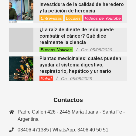
investidura de la calidad de heredero
y la petición de herencia
Entrevistas
Locales
Videos de Youtube
On:
05/08/2026
¿La raíz de diente de león puede
combatir el cáncer? Qué dice
realmente la ciencia
Buenas Noticias
On:
05/08/2026
Plantas medicinales: cuáles pueden
ayudar al sistema digestivo,
respiratorio, hepático y urinario
Salud
On:
05/08/2026
“Raíces de Mi Tierra” celebrará sus
30 años con un gran Encuentro de
Danzas en María Juana
Contactos
Fiestas Patronales
Lo Último
Locales
On:
05/08/2026
Padre Calleri 426 - 2445 María Juana - Santa Fe -
Minimercado Maxi sigue creciendo y
apuesta a brindar más servicios a
Argentina
sus clientes
03406 471385 | WhatsApp: 3406 40 50 51
Entrevistas
Lo Último
Locales