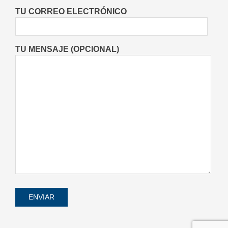
realmente la ciencia
TU CORREO ELECTRÓNICO
Buenas Noticias
On:
05/08/2026
TU MENSAJE (OPCIONAL)