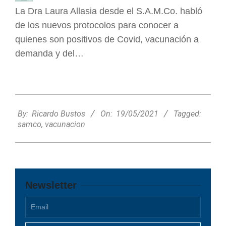
La Dra Laura Allasia desde el S.A.M.Co. habló
de los nuevos protocolos para conocer a
quienes son positivos de Covid, vacunación a
demanda y del…
2021-
05-
By:
Ricardo Bustos
On:
19/05/2021
Tagged:
19
samco
,
vacunacion
Newsletter