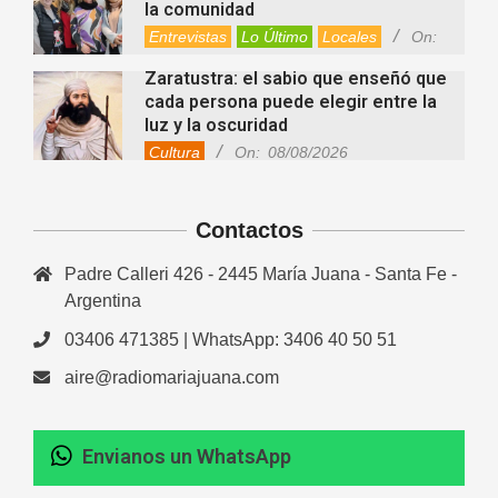
la comunidad
Entrevistas
Lo Último
Locales
On:
08/08/2026
Zaratustra: el sabio que enseñó que
cada persona puede elegir entre la
luz y la oscuridad
Cultura
On:
08/08/2026
La fascia: el tejido “olvidado” del
cuerpo que hoy despierta el interés
Contactos
de la ciencia
Salud
On:
08/08/2026
Padre Calleri 426 - 2445 María Juana - Santa Fe -
Cuánto cuesta hoy contratar Netflix,
Disney+, HBO Max, Prime Video,
Argentina
Spotify y otras plataformas en
03406 471385 | WhatsApp: 3406 40 50 51
Argentina
Fernanda Varayoud compartió su
Nacionales
On:
07/08/2026
aire@radiomariajuana.com
experiencia rumbo a los Juegos
Suramericanos Santa Fe 2026
Deportes
Entrevistas
Lo Último
Envianos un WhatsApp
Newcom: una jornada regional que
Locales
Videos de Youtube
On:
06/08/2026
reunió deporte, amistad e