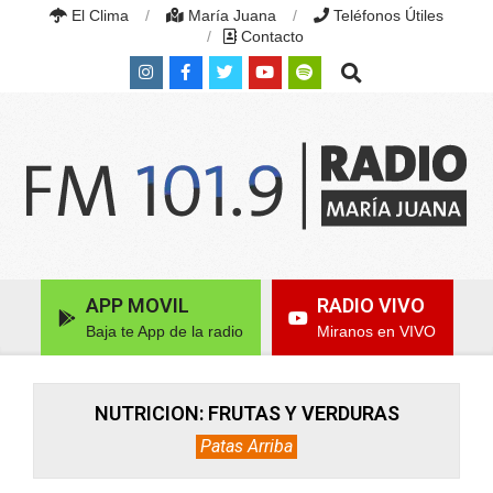
Skip
El Clima
María Juana
Teléfonos Útiles
to
Contacto
content
Search
RADIO
MARÍA
Primary
APP MOVIL
RADIO VIVO
JUANA
Navigation
|
Baja te App de la radio
Miranos en VIVO
Menu
FM
101.9
MHZ
|
NUTRICION: FRUTAS Y VERDURAS
MARÍA
Patas Arriba
JUANA,
SANTA
FE,