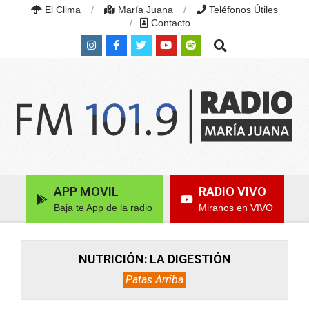
Skip
El Clima
María Juana
Teléfonos Útiles
to
Contacto
content
Search
RADIO
MARÍA
Primary
APP MOVIL
RADIO VIVO
JUANA
Navigation
|
Baja te App de la radio
Miranos en VIVO
Menu
FM
101.9
MHZ
|
NUTRICIÓN: LA DIGESTIÓN
MARÍA
Patas Arriba
JUANA,
SANTA
FE,