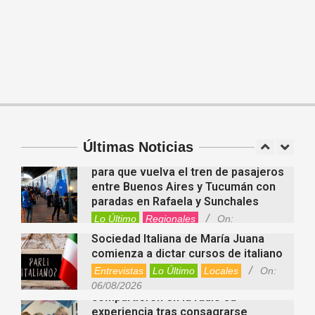
para el organismo
Salud
On:
06/08/2026
En “Derecho en Radio” abordaron la
investidura de la calidad de heredero
y la petición de herencia
Entrevistas
Locales
Videos de Youtube
Fernanda Varayoud compartió su
On:
05/08/2026
experiencia rumbo a los Juegos
Suramericanos Santa Fe 2026
Deportes
Entrevistas
Lo Último
Últimas Noticias
Locales
Videos de Youtube
On:
Alcides Calvo impulsa gestiones
06/08/2026
para que vuelva el tren de pasajeros
entre Buenos Aires y Tucumán con
paradas en Rafaela y Sunchales
Lo Último
Regionales
On:
06/08/2026
Sociedad Italiana de María Juana
comienza a dictar cursos de italiano
Entrevistas
Lo Último
Locales
On:
Nani Perusia y Estefanía Rinero
06/08/2026
compartieron en la radio su
experiencia tras consagrarse