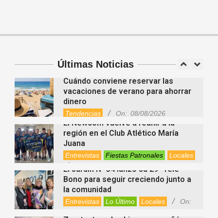
Deportes
Entrevistas
Lo Último
Newcom: una jornada regional que
Locales
Videos de Youtube
On:
06/08/2026
reunió deporte, amistad e
integración
Atlético
Deportes
Entrevistas
Últimas Noticias
Fiestas Patronales
Lo Último
Locales
Videos de Youtube
On:
08/08/2026
Cuándo conviene reservar las
vacaciones de verano para ahorrar
dinero
Tendencias
On:
08/08/2026
El Newcom vuelve a reunir a la
región en el Club Atlético María
Juana
Entrevistas
Fiestas Patronales
Locales
On:
08/08/2026
El Jardín N° 34 lanzó su 29° Tele
Bono para seguir creciendo junto a
la comunidad
Entrevistas
Lo Último
Locales
On:
08/08/2026