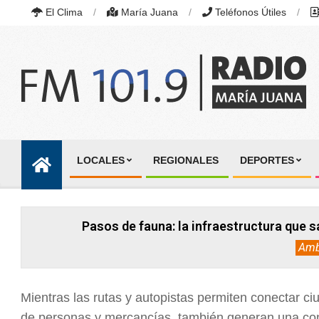
Skip
El Clima
María Juana
Teléfonos Útiles
to
content
RADIO
MARÍA
LOCALES
REGIONALES
DEPORTES
JUANA
Primary
|
Navigation
FM
101.9
Menu
MHZ
Pasos de fauna: la infraestructura que s
|
MARÍA
Amb
JUANA,
SANTA
FE,
ARGENTINA
Mientras las rutas y autopistas permiten conectar ciu
de personas y mercancías, también generan una con