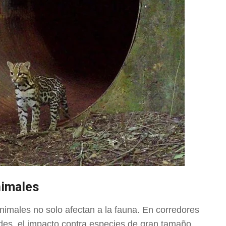
nimales
nimales no solo afectan a la fauna. En corredores
ades, el impacto contra especies de gran tamaño