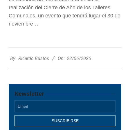
realización del Cierre de Año de los Talleres
Comunales, un evento que tendrá lugar el 30 de
noviembre…
2026-
06-
By:
Ricardo Bustos
On:
22/06/2026
22
Newsletter