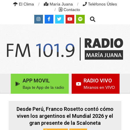
Skip
El Clima
María Juana
Teléfonos Útiles
to
Contacto
content
Search
RADIO
MARÍA
Primary
APP MOVIL
RADIO VIVO
JUANA
Navigation
|
Baja te App de la radio
Miranos en VIVO
Menu
FM
101.9
MHZ
|
Desde Perú, Franco Rosetto contó cómo
MARÍA
viven los argentinos el Mundial 2026 y el
JUANA,
gran presente de la Scaloneta
SANTA
FE,