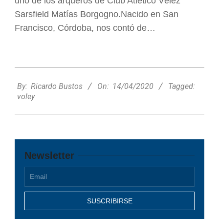
uno de los arqueros de Club Atlético Vélez
Sarsfield Matías Borgogno.Nacido en San
Francisco, Córdoba, nos contó de…
2020-
04-
By:
Ricardo Bustos
On:
14/04/2020
Tagged:
14
voley
Newsletter