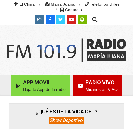
Skip
El Clima
María Juana
Teléfonos Útiles
to
Contacto
content
Search
RADIO
MARÍA
Primary
APP MOVIL
RADIO VIVO
JUANA
Navigation
|
Baja te App de la radio
Miranos en VIVO
Menu
FM
101.9
MHZ
|
¿QUÉ ES DE LA VIDA DE…?
MARÍA
Show Deportivo
JUANA,
SANTA
FE,