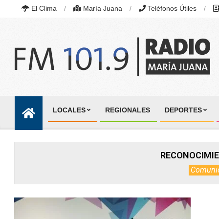
Skip
El Clima
María Juana
Teléfonos Útiles
to
content
RADIO
MARÍA
LOCALES
REGIONALES
DEPORTES
JUANA
Primary
|
Navigation
FM
101.9
Menu
MHZ
RECONOCIMIE
|
MARÍA
Comuni
JUANA,
SANTA
FE,
ARGENTINA