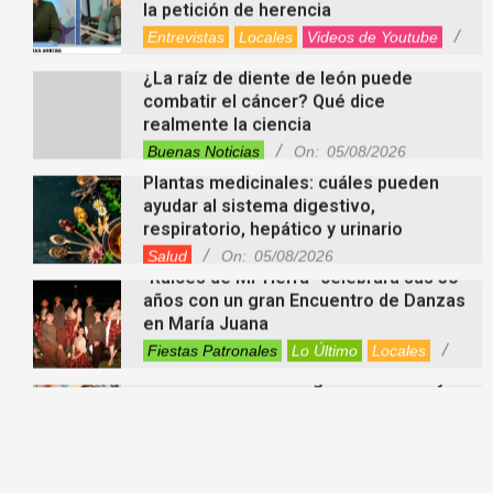
realmente la ciencia
Buenas Noticias
On:
05/08/2026
Plantas medicinales: cuáles pueden
ayudar al sistema digestivo,
respiratorio, hepático y urinario
Salud
On:
05/08/2026
“Raíces de Mi Tierra” celebrará sus 30
años con un gran Encuentro de Danzas
en María Juana
Fiestas Patronales
Lo Último
Locales
On:
05/08/2026
Minimercado Maxi sigue creciendo y
apuesta a brindar más servicios a sus
clientes
Entrevistas
Lo Último
Locales
Videos de Youtube
On:
05/08/2026
Ezequiel Ocampo presentó la
capacitación en Primera Escucha que
se realizará en María Juana
Entrevistas
Lo Último
Locales
Videos de Youtube
On:
05/08/2026
El EEMPA María Juana celebró un