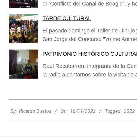
el "Conflicto del Canal de Beagle", y
TARDE CULTURAL
El pasado domingo el Taller de Dibujo
San Jorge del Concurso "Yo me Anime
PATRIMONIO HISTÓRICO CULTURA
Raúl Recabarren, integrante de la Com
la radio a contarnos sobre la visita d
2022-
11-
By:
Ricardo Bustos
On:
18/11/2022
Tagged:
2022
18
Minimercado Maxi sigue creciendo y
apuesta a brindar más servicios a sus
clientes