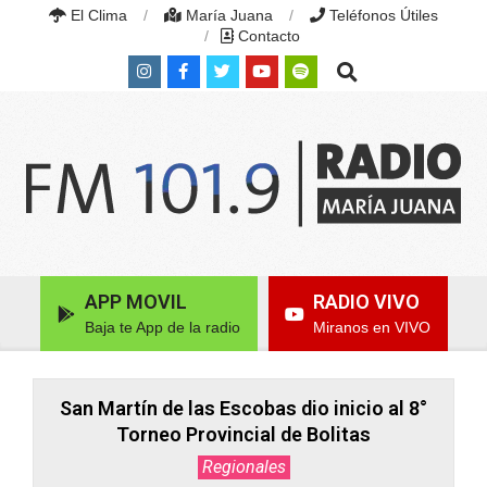
Skip
El Clima
María Juana
Teléfonos Útiles
to
Contacto
content
Search
RADIO
MARÍA
Primary
APP MOVIL
RADIO VIVO
JUANA
Navigation
|
Baja te App de la radio
Miranos en VIVO
Menu
FM
101.9
MHZ
|
San Martín de las Escobas dio inicio al 8°
MARÍA
Torneo Provincial de Bolitas
JUANA,
SANTA
Regionales
FE,