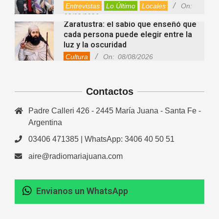
Entrevistas
Lo Último
Locales
On:
08/08/2026
Zaratustra: el sabio que enseñó que
cada persona puede elegir entre la
luz y la oscuridad
Cultura
On:
08/08/2026
La fascia: el tejido “olvidado” del
cuerpo que hoy despierta el interés
Contactos
de la ciencia
Salud
On:
08/08/2026
Padre Calleri 426 - 2445 María Juana - Santa Fe -
Cuánto cuesta hoy contratar Netflix,
Disney+, HBO Max, Prime Video,
Argentina
Spotify y otras plataformas en
03406 471385 | WhatsApp: 3406 40 50 51
Argentina
Fernanda Varayoud compartió su
Nacionales
On:
07/08/2026
aire@radiomariajuana.com
experiencia rumbo a los Juegos
Suramericanos Santa Fe 2026
Deportes
Entrevistas
Lo Último
Envianos un WhatsApp
Newcom: una jornada regional que
Locales
Videos de Youtube
On:
06/08/2026
reunió deporte, amistad e
integración