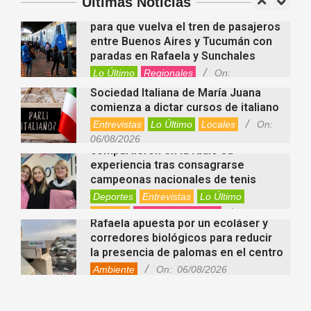
Últimas Noticias
Locales
Videos de Youtube
On:
Alcides Calvo impulsa gestiones
06/08/2026
para que vuelva el tren de pasajeros
entre Buenos Aires y Tucumán con
paradas en Rafaela y Sunchales
Lo Último
Regionales
On:
06/08/2026
Sociedad Italiana de María Juana
comienza a dictar cursos de italiano
Entrevistas
Lo Último
Locales
On:
Nani Perusia y Estefanía Rinero
06/08/2026
compartieron en la radio su
experiencia tras consagrarse
campeonas nacionales de tenis
Deportes
Entrevistas
Lo Último
Locales
Videos de Youtube
On:
Rafaela apuesta por un ecoláser y
06/08/2026
corredores biológicos para reducir
la presencia de palomas en el centro
Ambiente
On:
06/08/2026
El dúo Gioannin vuelve a los
escenarios tras diez años con un
show especial en Sastre