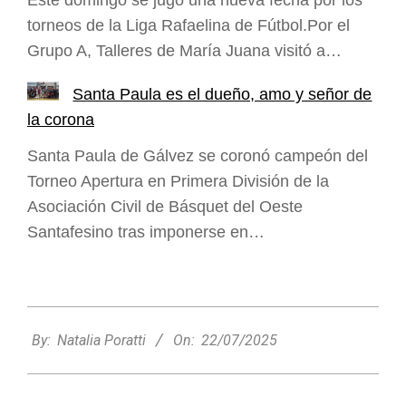
Este domingo se jugó una nueva fecha por los
torneos de la Liga Rafaelina de Fútbol.Por el
Grupo A, Talleres de María Juana visitó a…
Santa Paula es el dueño, amo y señor de
la corona
Santa Paula de Gálvez se coronó campeón del
Torneo Apertura en Primera División de la
Asociación Civil de Básquet del Oeste
Santafesino tras imponerse en…
2025-
07-
By:
Natalia Poratti
On:
22/07/2025
22