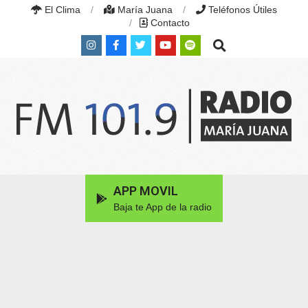
Skip
El Clima
María Juana
Teléfonos Útiles
to
Contacto
content
Search
RADIO
MARÍA
Primary
APP MOVIL
JUANA
Navigation
|
Baja te App de la radio
Menu
FM
101.9
MHZ
|
MARÍA
JUANA,
SANTA
FE,