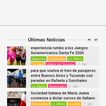
Cinco beneficios del zinc para la
salud: por qué es un mineral clave
para el organismo
Salud
On:
06/08/2026
Cuánto cuesta hoy contratar Netflix,
Disney+, HBO Max, Prime Video,
Spotify y otras plataformas en
Argentina
Últimas Noticias
Fernanda Varayoud compartió su
Nacionales
On:
07/08/2026
experiencia rumbo a los Juegos
Suramericanos Santa Fe 2026
Deportes
Entrevistas
Lo Último
Locales
Videos de Youtube
On:
Alcides Calvo impulsa gestiones
06/08/2026
para que vuelva el tren de pasajeros
entre Buenos Aires y Tucumán con
paradas en Rafaela y Sunchales
Lo Último
Regionales
On:
06/08/2026
Sociedad Italiana de María Juana
comienza a dictar cursos de italiano
Entrevistas
Lo Último
Locales
On: