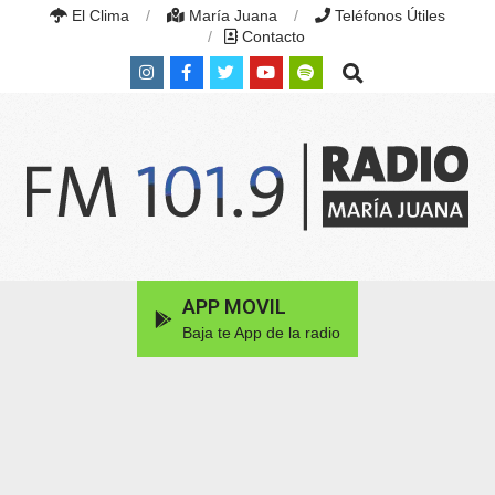
Skip
El Clima
María Juana
Teléfonos Útiles
to
Contacto
content
Search
RADIO
MARÍA
Primary
APP MOVIL
JUANA
Navigation
|
Baja te App de la radio
Menu
FM
101.9
MHZ
|
MARÍA
JUANA,
SANTA
FE,