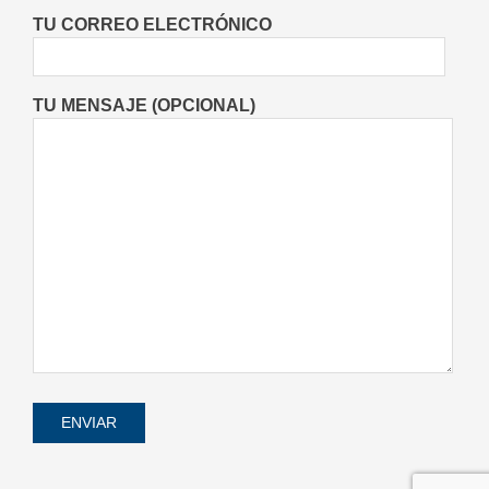
Entrevistas
Lo Último
Locales
On:
TU CORREO ELECTRÓNICO
06/08/2026
TU MENSAJE (OPCIONAL)