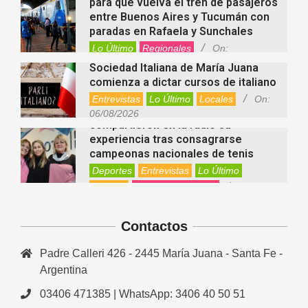
para que vuelva el tren de pasajeros
entre Buenos Aires y Tucumán con
paradas en Rafaela y Sunchales
Lo Último
Regionales
On:
06/08/2026
Sociedad Italiana de María Juana
comienza a dictar cursos de italiano
Entrevistas
Lo Último
Locales
On:
Nani Perusia y Estefanía Rinero
06/08/2026
compartieron en la radio su
experiencia tras consagrarse
campeonas nacionales de tenis
Deportes
Entrevistas
Lo Último
Locales
Videos de Youtube
On:
Rafaela apuesta por un ecoláser y
06/08/2026
corredores biológicos para reducir
Contactos
la presencia de palomas en el centro
Ambiente
On:
06/08/2026
Padre Calleri 426 - 2445 María Juana - Santa Fe -
El dúo Gioannin vuelve a los
escenarios tras diez años con un
Argentina
show especial en Sastre
03406 471385 | WhatsApp: 3406 40 50 51
Entrevistas
Regionales