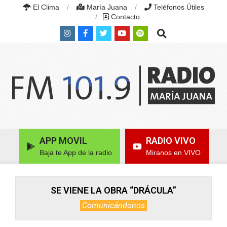
Skip
El Clima
María Juana
Teléfonos Útiles
to
Contacto
content
Search
RADIO
MARÍA
Primary
APP MOVIL
RADIO VIVO
JUANA
Navigation
|
Baja te App de la radio
Miranos en VIVO
Menu
FM
101.9
MHZ
|
SE VIENE LA OBRA “DRÁCULA”
MARÍA
Comunicándonos
JUANA,
SANTA
FE,