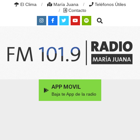
Skip
El Clima
María Juana
Teléfonos Útiles
to
Contacto
content
Search
RADIO
MARÍA
Primary
APP MOVIL
JUANA
Navigation
|
Baja te App de la radio
Menu
FM
101.9
MHZ
|
MARÍA
JUANA,
SANTA
FE,