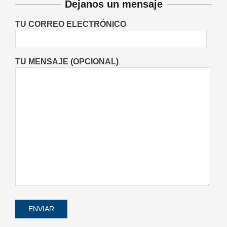
Dejanos un mensaje
ayudar al sistema digestivo,
respiratorio, hepático y urinario
TU CORREO ELECTRÓNICO
Salud
On:
05/08/2026
TU MENSAJE (OPCIONAL)