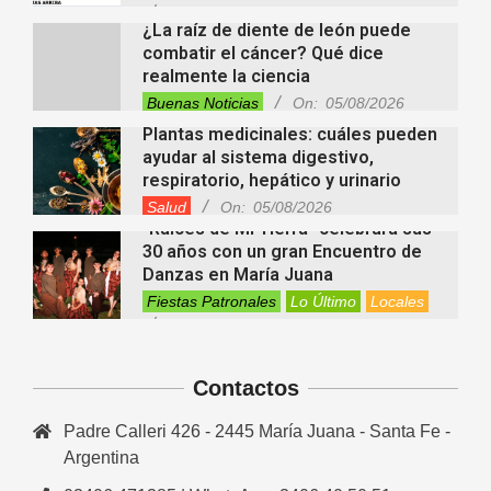
On:
05/08/2026
¿La raíz de diente de león puede
combatir el cáncer? Qué dice
realmente la ciencia
Buenas Noticias
On:
05/08/2026
Plantas medicinales: cuáles pueden
ayudar al sistema digestivo,
respiratorio, hepático y urinario
Salud
On:
05/08/2026
“Raíces de Mi Tierra” celebrará sus
30 años con un gran Encuentro de
Danzas en María Juana
Fiestas Patronales
Lo Último
Locales
On:
05/08/2026
Minimercado Maxi sigue creciendo y
apuesta a brindar más servicios a
sus clientes
Contactos
Entrevistas
Lo Último
Locales
Videos de Youtube
On:
05/08/2026
Padre Calleri 426 - 2445 María Juana - Santa Fe -
Ezequiel Ocampo presentó la
capacitación en Primera Escucha
Argentina
que se realizará en María Juana