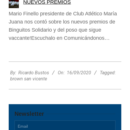
NUEVOS PREMIOS
Mario Finello presidente de Club Atlético María
Juana nos contó sobre los nuevos premios de
Binguitos Solidario y del poso que sigue
vaccante!Escuchalo en Comunicándonos…
2020-
09-
By:
Ricardo Bustos
On:
16/09/2020
Tagged:
16
brown san vicente
Newsletter