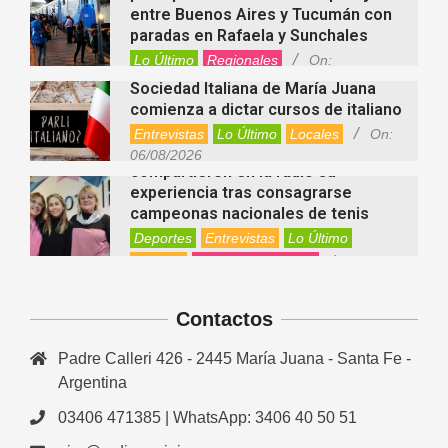
entre Buenos Aires y Tucumán con
paradas en Rafaela y Sunchales
Lo Último
Regionales
On:
06/08/2026
Sociedad Italiana de María Juana
comienza a dictar cursos de italiano
Entrevistas
Lo Último
Locales
On:
Nani Perusia y Estefanía Rinero
06/08/2026
compartieron en la radio su
experiencia tras consagrarse
campeonas nacionales de tenis
Deportes
Entrevistas
Lo Último
Locales
Videos de Youtube
On:
Rafaela apuesta por un ecoláser y
06/08/2026
corredores biológicos para reducir
Contactos
la presencia de palomas en el centro
Ambiente
On:
06/08/2026
Padre Calleri 426 - 2445 María Juana - Santa Fe -
El dúo Gioannin vuelve a los
escenarios tras diez años con un
Argentina
show especial en Sastre
03406 471385 | WhatsApp: 3406 40 50 51
Entrevistas
Regionales