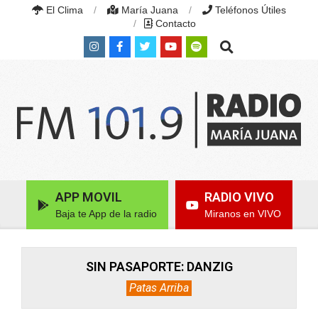
Skip
El Clima
María Juana
Teléfonos Útiles
to
Contacto
content
Search
RADIO
MARÍA
Primary
APP MOVIL
RADIO VIVO
JUANA
Navigation
|
Baja te App de la radio
Miranos en VIVO
Menu
FM
101.9
MHZ
|
SIN PASAPORTE: DANZIG
MARÍA
Patas Arriba
JUANA,
SANTA
FE,