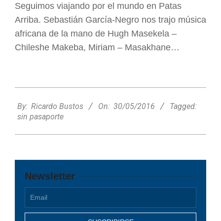
Seguimos viajando por el mundo en Patas
Arriba. Sebastián García-Negro nos trajo música
africana de la mano de Hugh Masekela –
Chileshe Makeba, Miriam – Masakhane…
2016-
05-
By:
Ricardo Bustos
On:
30/05/2016
Tagged:
30
sin pasaporte
Newsletter