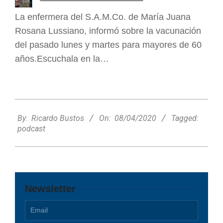
La enfermera del S.A.M.Co. de María Juana
Rosana Lussiano, informó sobre la vacunación
del pasado lunes y martes para mayores de 60
años.Escuchala en la…
2020-
04-
By:
Ricardo Bustos
On:
08/04/2020
Tagged:
08
podcast
Newsletter