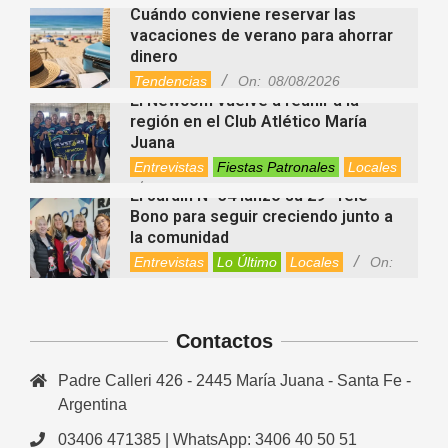
Videos de Youtube
On:
08/08/2026
Cuándo conviene reservar las
vacaciones de verano para ahorrar
dinero
Tendencias
On:
08/08/2026
El Newcom vuelve a reunir a la
región en el Club Atlético María
Juana
Entrevistas
Fiestas Patronales
Locales
On:
08/08/2026
El Jardín N° 34 lanzó su 29° Tele
Bono para seguir creciendo junto a
la comunidad
Entrevistas
Lo Último
Locales
On:
08/08/2026
Zaratustra: el sabio que enseñó que
cada persona puede elegir entre la
Contactos
luz y la oscuridad
Cultura
On:
08/08/2026
Padre Calleri 426 - 2445 María Juana - Santa Fe -
La fascia: el tejido “olvidado” del
Argentina
cuerpo que hoy despierta el interés
de la ciencia
03406 471385 | WhatsApp: 3406 40 50 51