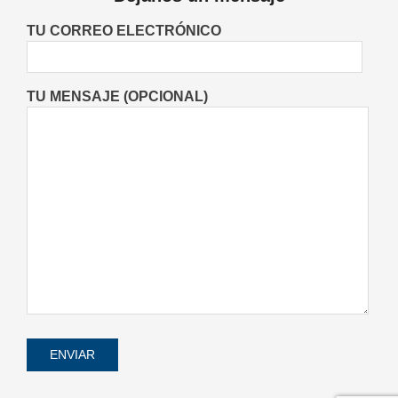
Juana
Entrevistas
Fiestas Patronales
Locales
TU CORREO ELECTRÓNICO
On:
08/08/2026
TU MENSAJE (OPCIONAL)