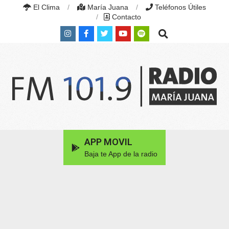
Skip
El Clima
María Juana
Teléfonos Útiles
to
Contacto
content
Search
RADIO
MARÍA
Primary
APP MOVIL
JUANA
Navigation
|
Baja te App de la radio
Menu
FM
101.9
MHZ
|
MARÍA
JUANA,
SANTA
FE,