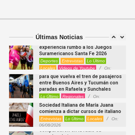
para el organismo
Salud
On:
06/08/2026
Cuánto cuesta hoy contratar Netflix,
Disney+, HBO Max, Prime Video,
Spotify y otras plataformas en
Argentina
Últimas Noticias
Fernanda Varayoud compartió su
Nacionales
On:
07/08/2026
experiencia rumbo a los Juegos
Suramericanos Santa Fe 2026
Deportes
Entrevistas
Lo Último
Locales
Videos de Youtube
On:
Alcides Calvo impulsa gestiones
06/08/2026
para que vuelva el tren de pasajeros
entre Buenos Aires y Tucumán con
paradas en Rafaela y Sunchales
Lo Último
Regionales
On:
06/08/2026
Sociedad Italiana de María Juana
comienza a dictar cursos de italiano
Entrevistas
Lo Último
Locales
On:
Nani Perusia y Estefanía Rinero
06/08/2026
compartieron en la radio su