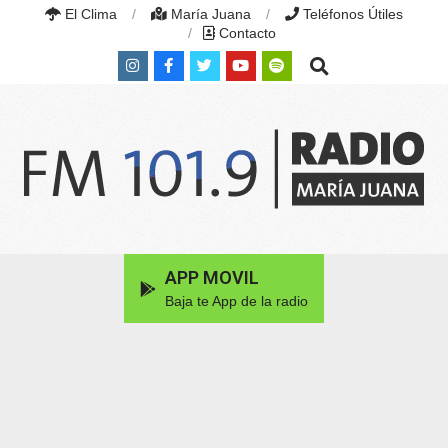
Skip
El Clima
María Juana
Teléfonos Útiles
to
Contacto
content
Search
RADIO
MARÍA
Primary
APP MOVIL
JUANA
Navigation
|
Baja te App de la radio
Menu
FM
101.9
MHZ
|
MARÍA
JUANA,
SANTA
FE,