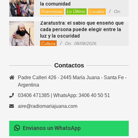
la comunidad
Entrevistas
Lo Último
Locales
On:
08/08/2026
Zaratustra: el sabio que enseñó que
cada persona puede elegir entre la
luz y la oscuridad
Cultura
On:
08/08/2026
La fascia: el tejido “olvidado” del
cuerpo que hoy despierta el interés
Contactos
de la ciencia
Salud
On:
08/08/2026
Padre Calleri 426 - 2445 María Juana - Santa Fe -
Cuánto cuesta hoy contratar Netflix,
Disney+, HBO Max, Prime Video,
Argentina
Spotify y otras plataformas en
03406 471385 | WhatsApp: 3406 40 50 51
Argentina
Fernanda Varayoud compartió su
Nacionales
On:
07/08/2026
aire@radiomariajuana.com
experiencia rumbo a los Juegos
Suramericanos Santa Fe 2026
Deportes
Entrevistas
Lo Último
Envianos un WhatsApp
Newcom: una jornada regional que
Locales
Videos de Youtube
On: