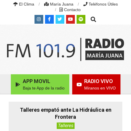
Skip
El Clima
María Juana
Teléfonos Útiles
to
Contacto
content
Search
RADIO
MARÍA
Primary
APP MOVIL
RADIO VIVO
JUANA
Navigation
|
Baja te App de la radio
Miranos en VIVO
Menu
FM
101.9
MHZ
|
Talleres empató ante La Hidráulica en
MARÍA
Frontera
JUANA,
SANTA
Talleres
FE,