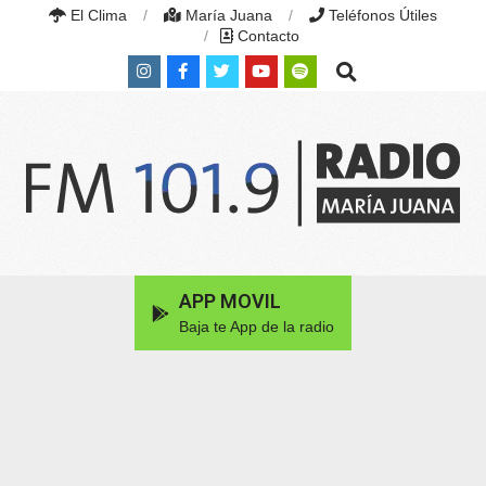
Skip
El Clima
María Juana
Teléfonos Útiles
to
Contacto
content
Search
RADIO
MARÍA
Primary
APP MOVIL
JUANA
Navigation
|
Baja te App de la radio
Menu
FM
101.9
MHZ
|
MARÍA
JUANA,
SANTA
FE,