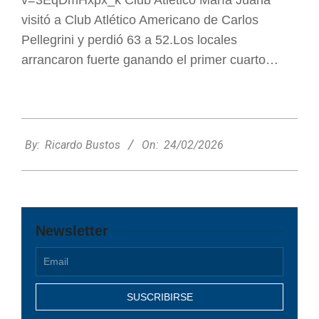
visitó a Club Atlético Americano de Carlos
Pellegrini y perdió 63 a 52.Los locales
arrancaron fuerte ganando el primer cuarto…
2026-
02-
By:
Ricardo Bustos
On:
24/02/2026
24
Newsletter