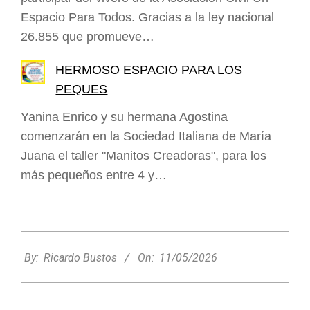
Espacio Para Todos. Gracias a la ley nacional
26.855 que promueve…
HERMOSO ESPACIO PARA LOS
PEQUES
Yanina Enrico y su hermana Agostina
comenzarán en la Sociedad Italiana de María
Juana el taller "Manitos Creadoras", para los
más pequeños entre 4 y…
2026-
05-
By:
Ricardo Bustos
On:
11/05/2026
11