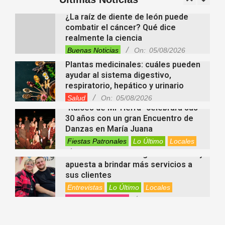
On:
05/08/2026
¿La raíz de diente de león puede
combatir el cáncer? Qué dice
realmente la ciencia
Buenas Noticias
On:
05/08/2026
Plantas medicinales: cuáles pueden
ayudar al sistema digestivo,
respiratorio, hepático y urinario
Salud
On:
05/08/2026
“Raíces de Mi Tierra” celebrará sus
30 años con un gran Encuentro de
Danzas en María Juana
Fiestas Patronales
Lo Último
Locales
On:
05/08/2026
Minimercado Maxi sigue creciendo y
apuesta a brindar más servicios a
sus clientes
Entrevistas
Lo Último
Locales
Videos de Youtube
On:
05/08/2026
Ezequiel Ocampo presentó la
capacitación en Primera Escucha
que se realizará en María Juana