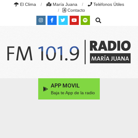
Skip
El Clima
María Juana
Teléfonos Útiles
to
Contacto
content
Search
RADIO
MARÍA
Primary
APP MOVIL
JUANA
Navigation
|
Baja te App de la radio
Menu
FM
101.9
MHZ
|
MARÍA
JUANA,
SANTA
FE,