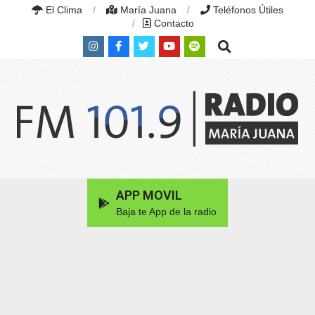
Skip
El Clima
María Juana
Teléfonos Útiles
to
Contacto
content
Search
RADIO
MARÍA
Primary
APP MOVIL
JUANA
Navigation
|
Baja te App de la radio
Menu
FM
101.9
MHZ
|
MARÍA
JUANA,
SANTA
FE,