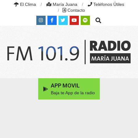
Skip
El Clima
María Juana
Teléfonos Útiles
to
Contacto
content
Search
RADIO
MARÍA
Primary
APP MOVIL
JUANA
Navigation
|
Baja te App de la radio
Menu
FM
101.9
MHZ
|
MARÍA
JUANA,
SANTA
FE,