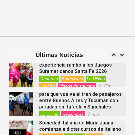
Videos de Youtube
On:
06/08/2026
Cinco beneficios del zinc para la
salud: por qué es un mineral clave
para el organismo
Salud
On:
06/08/2026
Cuánto cuesta hoy contratar Netflix,
Disney+, HBO Max, Prime Video,
Spotify y otras plataformas en
Argentina
Últimas Noticias
Fernanda Varayoud compartió su
Nacionales
On:
07/08/2026
experiencia rumbo a los Juegos
Suramericanos Santa Fe 2026
Deportes
Entrevistas
Lo Último
Locales
Videos de Youtube
On:
Alcides Calvo impulsa gestiones
06/08/2026
para que vuelva el tren de pasajeros
entre Buenos Aires y Tucumán con
paradas en Rafaela y Sunchales
Lo Último
Regionales
On:
06/08/2026
Sociedad Italiana de María Juana
comienza a dictar cursos de italiano