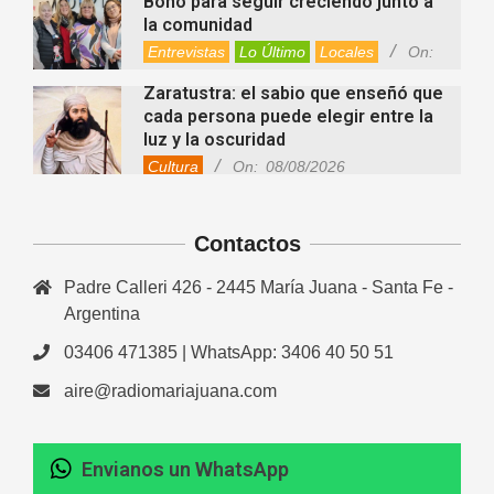
Bono para seguir creciendo junto a
la comunidad
Entrevistas
Lo Último
Locales
On:
08/08/2026
Zaratustra: el sabio que enseñó que
cada persona puede elegir entre la
luz y la oscuridad
Cultura
On:
08/08/2026
La fascia: el tejido “olvidado” del
cuerpo que hoy despierta el interés
Contactos
de la ciencia
Salud
On:
08/08/2026
Padre Calleri 426 - 2445 María Juana - Santa Fe -
Cuánto cuesta hoy contratar Netflix,
Disney+, HBO Max, Prime Video,
Argentina
Spotify y otras plataformas en
03406 471385 | WhatsApp: 3406 40 50 51
Argentina
Fernanda Varayoud compartió su
Nacionales
On:
07/08/2026
aire@radiomariajuana.com
experiencia rumbo a los Juegos
Suramericanos Santa Fe 2026
Deportes
Entrevistas
Lo Último
Envianos un WhatsApp
Newcom: una jornada regional que
Locales
Videos de Youtube
On: