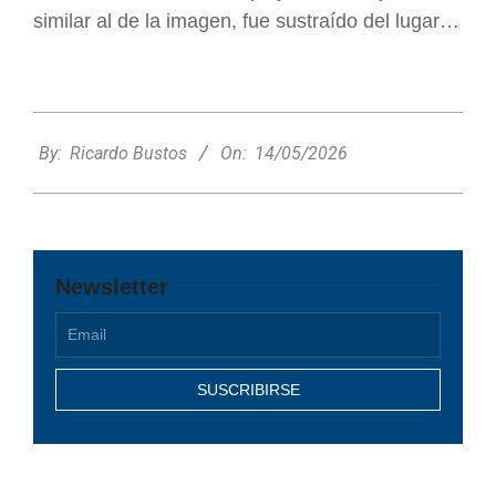
similar al de la imagen, fue sustraído del lugar…
2026-
05-
By:
Ricardo Bustos
On:
14/05/2026
14
Newsletter