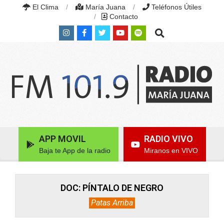
Skip
El Clima
María Juana
Teléfonos Útiles
to
Contacto
content
Search
RADIO
MARÍA
Primary
APP MOVIL
RADIO VIVO
JUANA
Navigation
|
Baja te App de la radio
Miranos en VIVO
Menu
FM
101.9
MHZ
|
DOC: PÍNTALO DE NEGRO
MARÍA
Patas Arriba
JUANA,
SANTA
FE,