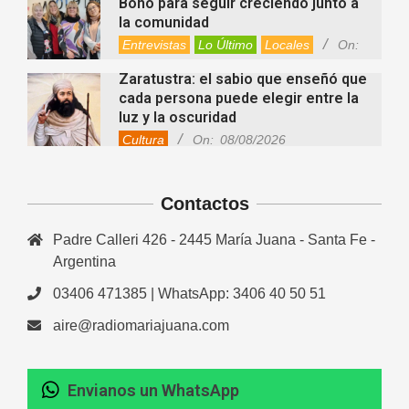
Bono para seguir creciendo junto a
la comunidad
Entrevistas
Lo Último
Locales
On:
08/08/2026
Zaratustra: el sabio que enseñó que
cada persona puede elegir entre la
luz y la oscuridad
Cultura
On:
08/08/2026
La fascia: el tejido “olvidado” del
cuerpo que hoy despierta el interés
Contactos
de la ciencia
Salud
On:
08/08/2026
Padre Calleri 426 - 2445 María Juana - Santa Fe -
Cuánto cuesta hoy contratar Netflix,
Disney+, HBO Max, Prime Video,
Argentina
Spotify y otras plataformas en
03406 471385 | WhatsApp: 3406 40 50 51
Argentina
Fernanda Varayoud compartió su
Nacionales
On:
07/08/2026
aire@radiomariajuana.com
experiencia rumbo a los Juegos
Suramericanos Santa Fe 2026
Deportes
Entrevistas
Lo Último
Envianos un WhatsApp
Newcom: una jornada regional que
Locales
Videos de Youtube
On: