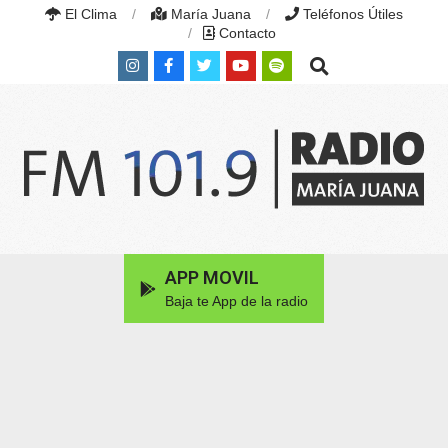
Skip
El Clima
María Juana
Teléfonos Útiles
to
Contacto
content
Search
RADIO
MARÍA
Primary
APP MOVIL
JUANA
Navigation
|
Baja te App de la radio
Menu
FM
101.9
MHZ
|
MARÍA
JUANA,
SANTA
FE,