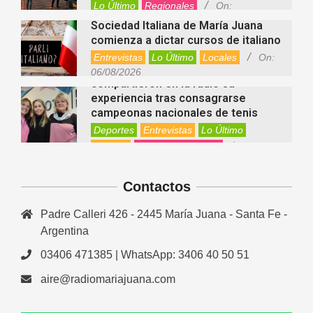
Lo Último
Regionales
On:
06/08/2026
Sociedad Italiana de María Juana
comienza a dictar cursos de italiano
Entrevistas
Lo Último
Locales
On:
Nani Perusia y Estefanía Rinero
06/08/2026
compartieron en la radio su
experiencia tras consagrarse
campeonas nacionales de tenis
Deportes
Entrevistas
Lo Último
Locales
Videos de Youtube
On:
Rafaela apuesta por un ecoláser y
06/08/2026
corredores biológicos para reducir
Contactos
la presencia de palomas en el centro
Ambiente
On:
06/08/2026
Padre Calleri 426 - 2445 María Juana - Santa Fe -
El dúo Gioannin vuelve a los
escenarios tras diez años con un
Argentina
show especial en Sastre
03406 471385 | WhatsApp: 3406 40 50 51
Entrevistas
Regionales
Videos de Youtube
On:
06/08/2026
aire@radiomariajuana.com
Cinco beneficios del zinc para la
salud: por qué es un mineral clave