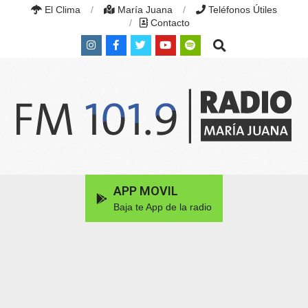
Skip
El Clima
María Juana
Teléfonos Útiles
to
Contacto
content
Search
RADIO
MARÍA
Primary
APP MOVIL
JUANA
Navigation
|
Baja te App de la radio
Menu
FM
101.9
MHZ
|
MARÍA
JUANA,
SANTA
FE,