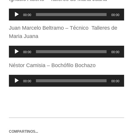
Reproductor
00:00
00:00
de
Juan Marcelo Beltramo – Técnico Talleres de
audio
Maria Juana
Reproductor
00:00
00:00
de
Néstor Camisia – Bochófilo Bochazo
audio
Reproductor
00:00
00:00
de
audio
COMPARTINOS...