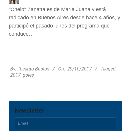
"Chelo" Zanatta es de María Juana y está
radicado en Buenos Aires desde hace 4 años, y
participó el pasado lunes del programa que
conduce…
2017-
10-
By:
Ricardo Bustos
On:
29/10/2017
Tagged:
29
2017
,
goles
Newsletter