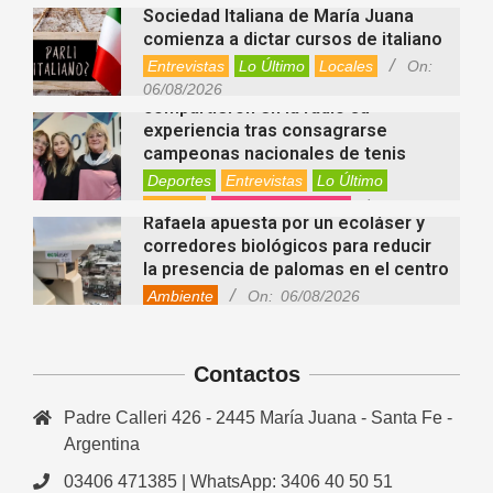
06/08/2026
Sociedad Italiana de María Juana
comienza a dictar cursos de italiano
Entrevistas
Lo Último
Locales
On:
Nani Perusia y Estefanía Rinero
06/08/2026
compartieron en la radio su
experiencia tras consagrarse
campeonas nacionales de tenis
Deportes
Entrevistas
Lo Último
Locales
Videos de Youtube
On:
Rafaela apuesta por un ecoláser y
06/08/2026
corredores biológicos para reducir
la presencia de palomas en el centro
Ambiente
On:
06/08/2026
El dúo Gioannin vuelve a los
escenarios tras diez años con un
show especial en Sastre
Contactos
Entrevistas
Regionales
Videos de Youtube
On:
06/08/2026
Padre Calleri 426 - 2445 María Juana - Santa Fe -
Cinco beneficios del zinc para la
Argentina
salud: por qué es un mineral clave
para el organismo
03406 471385 | WhatsApp: 3406 40 50 51