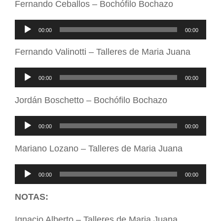
Fernando Ceballos – Bochófilo Bochazo
Reproductor
00:00
00:00
de
Fernando Valinotti – Talleres de Maria Juana
audio
Reproductor
00:00
00:00
de
Jordán Boschetto – Bochófilo Bochazo
audio
Reproductor
00:00
00:00
de
Mariano Lozano – Talleres de Maria Juana
audio
Reproductor
00:00
00:00
de
NOTAS:
audio
Ignacio Alberto – Talleres de Maria Juana