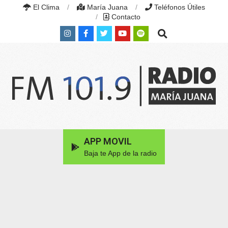
Skip
El Clima
María Juana
Teléfonos Útiles
to
Contacto
content
Search
RADIO
MARÍA
Primary
APP MOVIL
JUANA
Navigation
|
Baja te App de la radio
Menu
FM
101.9
MHZ
|
MARÍA
JUANA,
SANTA
FE,