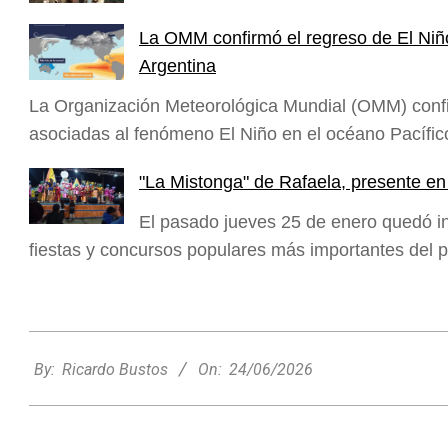
La OMM confirmó el regreso de El Niño:
Argentina
La Organización Meteorológica Mundial (OMM) confir
asociadas al fenómeno El Niño en el océano Pacífico
"La Mistonga" de Rafaela, presente en
El pasado jueves 25 de enero quedó i
fiestas y concursos populares más importantes del p
2026-
06-
By:
Ricardo Bustos
On:
24/06/2026
24
“Raíces de Mi Tierra” celebrará sus 30
años con un gran Encuentro de Danzas
en María Juana