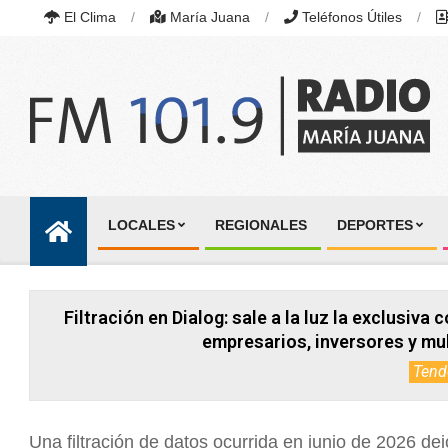
Skip
El Clima
María Juana
Teléfonos Útiles
to
content
RADIO
MARÍA
LOCALES
REGIONALES
DEPORTES
JUANA
Primary
|
Navigation
FM
101.9
Menu
MHZ
Filtración en Dialog: sale a la luz la exclusiv
|
MARÍA
empresarios, inversores y mul
JUANA,
Tend
SANTA
FE,
ARGENTINA
Una filtración de datos ocurrida en junio de 2026 dej