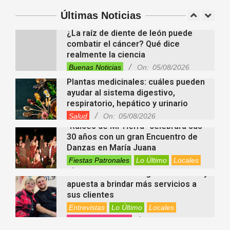
Entrevistas
Locales
Videos de Youtube
Últimas Noticias
On:
05/08/2026
¿La raíz de diente de león puede
combatir el cáncer? Qué dice
realmente la ciencia
Buenas Noticias
On:
05/08/2026
Plantas medicinales: cuáles pueden
ayudar al sistema digestivo,
respiratorio, hepático y urinario
Salud
On:
05/08/2026
“Raíces de Mi Tierra” celebrará sus
30 años con un gran Encuentro de
Danzas en María Juana
Fiestas Patronales
Lo Último
Locales
On:
05/08/2026
Minimercado Maxi sigue creciendo y
apuesta a brindar más servicios a
sus clientes
Entrevistas
Lo Último
Locales
Videos de Youtube
On:
05/08/2026
Ezequiel Ocampo presentó la
capacitación en Primera Escucha