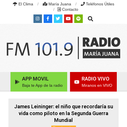
Skip
El Clima
María Juana
Teléfonos Útiles
to
Contacto
content
Search
RADIO
MARÍA
Primary
APP MOVIL
RADIO VIVO
JUANA
Navigation
|
Baja te App de la radio
Miranos en VIVO
Menu
FM
101.9
MHZ
|
James Leininger: el niño que recordaría su
MARÍA
vida como piloto en la Segunda Guerra
JUANA,
Mundial
SANTA
FE,