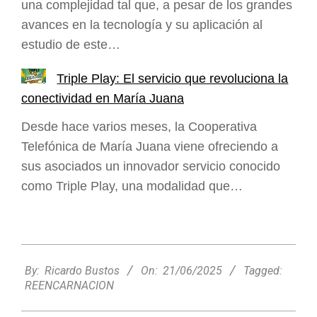
una complejidad tal que, a pesar de los grandes
avances en la tecnología y su aplicación al
estudio de este…
Triple Play: El servicio que revoluciona la
conectividad en María Juana
Desde hace varios meses, la Cooperativa
Telefónica de María Juana viene ofreciendo a
sus asociados un innovador servicio conocido
como Triple Play, una modalidad que…
2025-
06-
By:
Ricardo Bustos
On:
21/06/2025
Tagged:
21
REENCARNACION