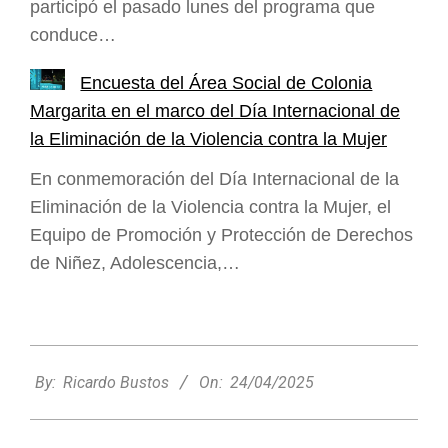
participó el pasado lunes del programa que
conduce…
Encuesta del Área Social de Colonia
Margarita en el marco del Día Internacional de
la Eliminación de la Violencia contra la Mujer
En conmemoración del Día Internacional de la
Eliminación de la Violencia contra la Mujer, el
Equipo de Promoción y Protección de Derechos
de Niñez, Adolescencia,…
2025-
04-
By:
Ricardo Bustos
On:
24/04/2025
24