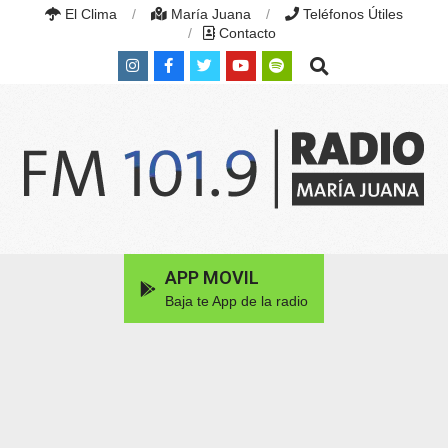
Skip
El Clima
María Juana
Teléfonos Útiles
to
Contacto
content
Search
RADIO
MARÍA
Primary
APP MOVIL
JUANA
Navigation
|
Baja te App de la radio
Menu
FM
101.9
MHZ
|
MARÍA
JUANA,
SANTA
FE,