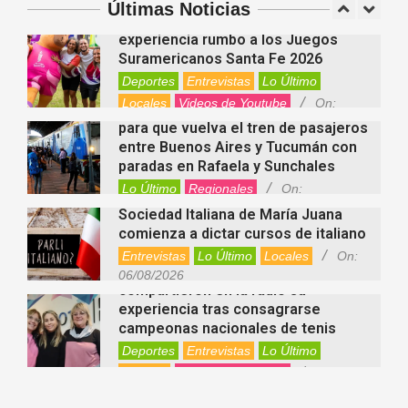
Argentina
Últimas Noticias
Fernanda Varayoud compartió su
Nacionales
On:
07/08/2026
experiencia rumbo a los Juegos
Suramericanos Santa Fe 2026
Deportes
Entrevistas
Lo Último
Locales
Videos de Youtube
On:
Alcides Calvo impulsa gestiones
06/08/2026
para que vuelva el tren de pasajeros
entre Buenos Aires y Tucumán con
paradas en Rafaela y Sunchales
Lo Último
Regionales
On:
06/08/2026
Sociedad Italiana de María Juana
comienza a dictar cursos de italiano
Entrevistas
Lo Último
Locales
On:
Nani Perusia y Estefanía Rinero
06/08/2026
compartieron en la radio su
experiencia tras consagrarse
campeonas nacionales de tenis
Deportes
Entrevistas
Lo Último
Locales
Videos de Youtube
On:
Rafaela apuesta por un ecoláser y
06/08/2026
corredores biológicos para reducir