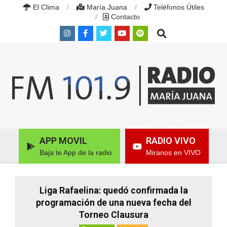
Skip
El Clima
María Juana
Teléfonos Útiles
to
Contacto
content
Search
RADIO
MARÍA
Primary
APP MOVIL
RADIO VIVO
JUANA
Navigation
|
Baja te App de la radio
Miranos en VIVO
Menu
FM
101.9
MHZ
|
Liga Rafaelina: quedó confirmada la
MARÍA
programación de una nueva fecha del
JUANA,
Torneo Clausura
SANTA
FE,