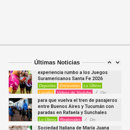
Entrevistas
Regionales
Videos de Youtube
On:
06/08/2026
Cinco beneficios del zinc para la
salud: por qué es un mineral clave
para el organismo
Salud
On:
06/08/2026
Cuánto cuesta hoy contratar Netflix,
Disney+, HBO Max, Prime Video,
Spotify y otras plataformas en
Argentina
Últimas Noticias
Fernanda Varayoud compartió su
Nacionales
On:
07/08/2026
experiencia rumbo a los Juegos
Suramericanos Santa Fe 2026
Deportes
Entrevistas
Lo Último
Locales
Videos de Youtube
On:
Alcides Calvo impulsa gestiones
06/08/2026
para que vuelva el tren de pasajeros
entre Buenos Aires y Tucumán con
paradas en Rafaela y Sunchales
Lo Último
Regionales
On:
06/08/2026
Sociedad Italiana de María Juana