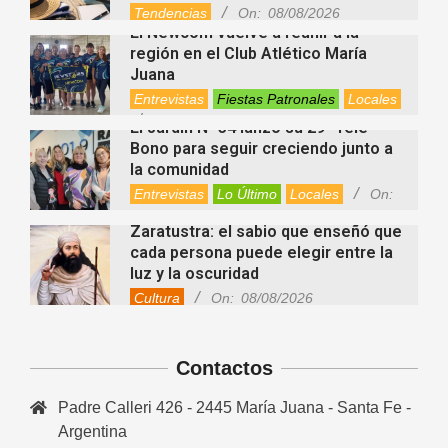
Tendencias
On:
08/08/2026
El Newcom vuelve a reunir a la
región en el Club Atlético María
Juana
Entrevistas
Fiestas Patronales
Locales
On:
08/08/2026
El Jardín N° 34 lanzó su 29° Tele
Bono para seguir creciendo junto a
la comunidad
Entrevistas
Lo Último
Locales
On:
08/08/2026
Zaratustra: el sabio que enseñó que
cada persona puede elegir entre la
luz y la oscuridad
Cultura
On:
08/08/2026
La fascia: el tejido “olvidado” del
cuerpo que hoy despierta el interés
Contactos
de la ciencia
Salud
On:
08/08/2026
Padre Calleri 426 - 2445 María Juana - Santa Fe -
Cuánto cuesta hoy contratar Netflix,
Disney+, HBO Max, Prime Video,
Argentina