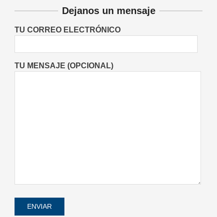
Bono para seguir creciendo junto a
Dejanos un mensaje
la comunidad
Entrevistas
Lo Último
Locales
On:
TU CORREO ELECTRÓNICO
08/08/2026
TU MENSAJE (OPCIONAL)