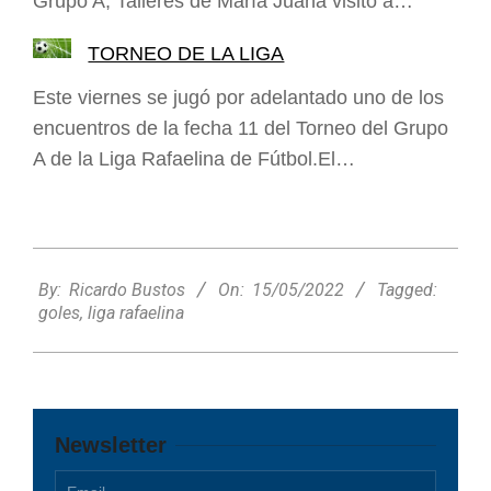
Grupo A, Talleres de María Juana visitó a…
TORNEO DE LA LIGA
Este viernes se jugó por adelantado uno de los
encuentros de la fecha 11 del Torneo del Grupo
A de la Liga Rafaelina de Fútbol.El…
2022-
05-
By:
Ricardo Bustos
On:
15/05/2022
Tagged:
15
goles
,
liga rafaelina
Newsletter