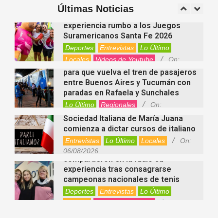
Argentina
Últimas Noticias
Fernanda Varayoud compartió su
Nacionales
On:
07/08/2026
experiencia rumbo a los Juegos
Suramericanos Santa Fe 2026
Deportes
Entrevistas
Lo Último
Locales
Videos de Youtube
On:
Alcides Calvo impulsa gestiones
06/08/2026
para que vuelva el tren de pasajeros
entre Buenos Aires y Tucumán con
paradas en Rafaela y Sunchales
Lo Último
Regionales
On:
06/08/2026
Sociedad Italiana de María Juana
comienza a dictar cursos de italiano
Entrevistas
Lo Último
Locales
On:
Nani Perusia y Estefanía Rinero
06/08/2026
compartieron en la radio su
experiencia tras consagrarse
campeonas nacionales de tenis
Deportes
Entrevistas
Lo Último
Locales
Videos de Youtube
On:
Rafaela apuesta por un ecoláser y
06/08/2026