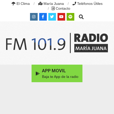
Skip
El Clima
María Juana
Teléfonos Útiles
to
Contacto
content
Search
RADIO
MARÍA
Primary
APP MOVIL
JUANA
Navigation
|
Baja te App de la radio
Menu
FM
101.9
MHZ
|
MARÍA
JUANA,
SANTA
FE,