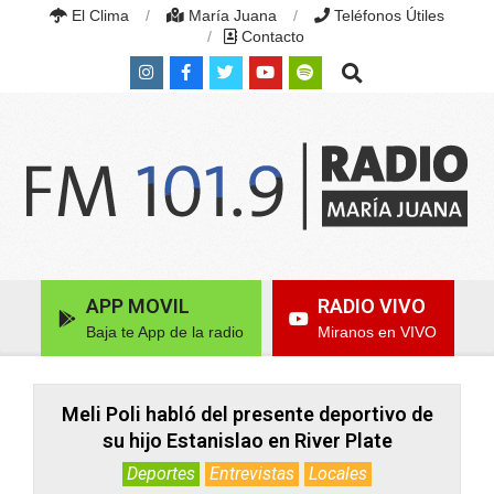
Skip
El Clima
María Juana
Teléfonos Útiles
to
Contacto
content
Search
RADIO
MARÍA
Primary
APP MOVIL
RADIO VIVO
JUANA
Navigation
|
Baja te App de la radio
Miranos en VIVO
Menu
FM
101.9
MHZ
|
Meli Poli habló del presente deportivo de
MARÍA
su hijo Estanislao en River Plate
JUANA,
SANTA
Deportes
Entrevistas
Locales
FE,