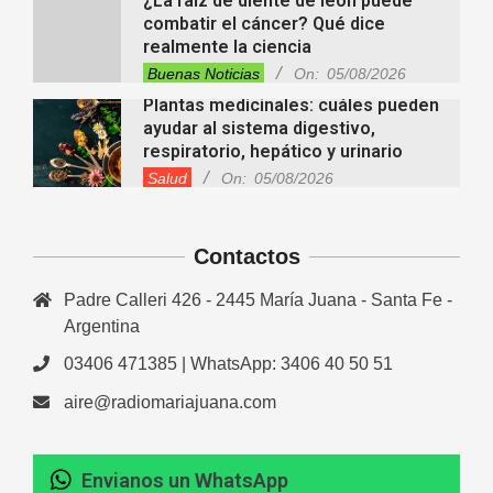
¿La raíz de diente de león puede
combatir el cáncer? Qué dice
realmente la ciencia
Buenas Noticias
On:
05/08/2026
Plantas medicinales: cuáles pueden
ayudar al sistema digestivo,
respiratorio, hepático y urinario
Salud
On:
05/08/2026
“Raíces de Mi Tierra” celebrará sus
30 años con un gran Encuentro de
Danzas en María Juana
Contactos
Fiestas Patronales
Lo Último
Locales
On:
05/08/2026
Padre Calleri 426 - 2445 María Juana - Santa Fe -
Minimercado Maxi sigue creciendo y
apuesta a brindar más servicios a
Argentina
sus clientes
03406 471385 | WhatsApp: 3406 40 50 51
Entrevistas
Lo Último
Locales
Videos de Youtube
On:
05/08/2026
aire@radiomariajuana.com
Ezequiel Ocampo presentó la
capacitación en Primera Escucha
que se realizará en María Juana
Envianos un WhatsApp
Entrevistas
Lo Último
Locales