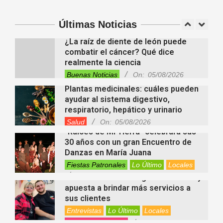
investidura de la calidad de heredero
y la petición de herencia
Entrevistas
Locales
Videos de Youtube
Últimas Noticias
On:
05/08/2026
¿La raíz de diente de león puede
combatir el cáncer? Qué dice
realmente la ciencia
Buenas Noticias
On:
05/08/2026
Plantas medicinales: cuáles pueden
ayudar al sistema digestivo,
respiratorio, hepático y urinario
Salud
On:
05/08/2026
“Raíces de Mi Tierra” celebrará sus
30 años con un gran Encuentro de
Danzas en María Juana
Fiestas Patronales
Lo Último
Locales
On:
05/08/2026
Minimercado Maxi sigue creciendo y
apuesta a brindar más servicios a
sus clientes
Entrevistas
Lo Último
Locales
Videos de Youtube
On:
05/08/2026