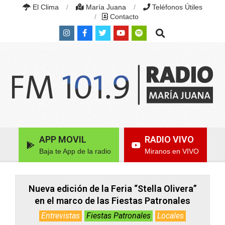
Skip
El Clima
María Juana
Teléfonos Útiles
to
Contacto
content
Search
RADIO
MARÍA
Primary
APP MOVIL
RADIO VIVO
JUANA
Navigation
|
Baja te App de la radio
Miranos en VIVO
Menu
FM
101.9
MHZ
|
Nueva edición de la Feria “Stella Olivera”
MARÍA
en el marco de las Fiestas Patronales
JUANA,
SANTA
Entrevistas
Fiestas Patronales
Locales
FE,