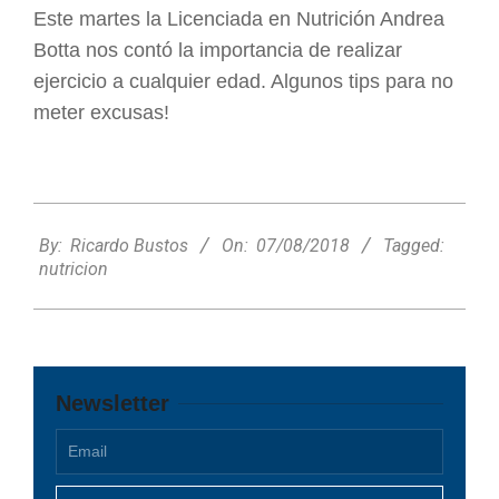
Este martes la Licenciada en Nutrición Andrea
Botta nos contó la importancia de realizar
ejercicio a cualquier edad. Algunos tips para no
meter excusas!
2018-
08-
By:
Ricardo Bustos
On:
07/08/2018
Tagged:
07
nutricion
Newsletter