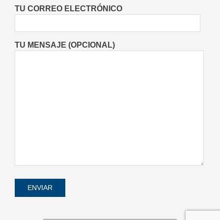
Deportes
Entrevistas
Lo Último
TU CORREO ELECTRÓNICO
Locales
Videos de Youtube
On:
06/08/2026
TU MENSAJE (OPCIONAL)