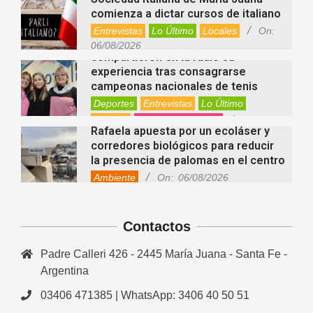
comienza a dictar cursos de italiano
Entrevistas
Lo Último
Locales
On:
Nani Perusia y Estefanía Rinero
06/08/2026
compartieron en la radio su
experiencia tras consagrarse
campeonas nacionales de tenis
Deportes
Entrevistas
Lo Último
Locales
Videos de Youtube
On:
Rafaela apuesta por un ecoláser y
06/08/2026
corredores biológicos para reducir
la presencia de palomas en el centro
Ambiente
On:
06/08/2026
El dúo Gioannin vuelve a los
escenarios tras diez años con un
show especial en Sastre
Contactos
Entrevistas
Regionales
Videos de Youtube
On:
06/08/2026
Padre Calleri 426 - 2445 María Juana - Santa Fe -
Cinco beneficios del zinc para la
Argentina
salud: por qué es un mineral clave
para el organismo
03406 471385 | WhatsApp: 3406 40 50 51
Salud
On:
06/08/2026