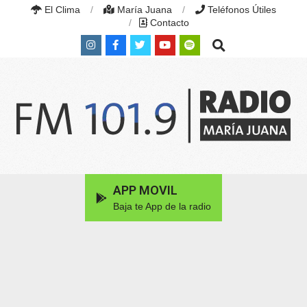
Skip
El Clima
María Juana
Teléfonos Útiles
to
Contacto
content
Search
RADIO
MARÍA
Primary
APP MOVIL
JUANA
Navigation
|
Baja te App de la radio
Menu
FM
101.9
MHZ
|
MARÍA
JUANA,
SANTA
FE,