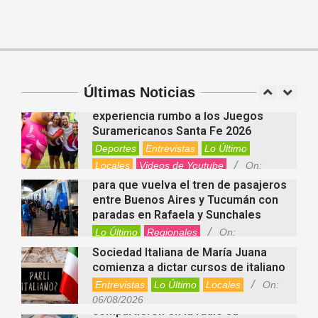
para el organismo
Salud
On:
06/08/2026
Cuánto cuesta hoy contratar Netflix,
Disney+, HBO Max, Prime Video,
Spotify y otras plataformas en
Argentina
Últimas Noticias
Fernanda Varayoud compartió su
Nacionales
On:
07/08/2026
experiencia rumbo a los Juegos
Suramericanos Santa Fe 2026
Deportes
Entrevistas
Lo Último
Locales
Videos de Youtube
On:
Alcides Calvo impulsa gestiones
06/08/2026
para que vuelva el tren de pasajeros
entre Buenos Aires y Tucumán con
paradas en Rafaela y Sunchales
Lo Último
Regionales
On:
06/08/2026
Sociedad Italiana de María Juana
comienza a dictar cursos de italiano
Entrevistas
Lo Último
Locales
On:
Nani Perusia y Estefanía Rinero
06/08/2026
compartieron en la radio su