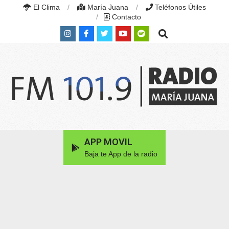
Skip
El Clima
María Juana
Teléfonos Útiles
to
Contacto
content
Search
RADIO
MARÍA
Primary
APP MOVIL
JUANA
Navigation
|
Baja te App de la radio
Menu
FM
101.9
MHZ
|
MARÍA
JUANA,
SANTA
FE,