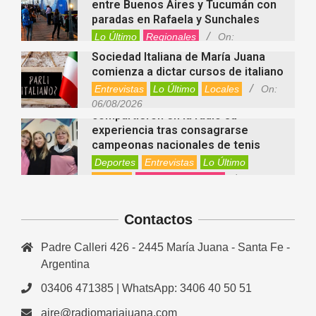
Sociedad Italiana de María Juana
comienza a dictar cursos de italiano
Entrevistas
Lo Último
Locales
On:
Nani Perusia y Estefanía Rinero
06/08/2026
compartieron en la radio su
experiencia tras consagrarse
campeonas nacionales de tenis
Deportes
Entrevistas
Lo Último
Locales
Videos de Youtube
On:
Rafaela apuesta por un ecoláser y
06/08/2026
corredores biológicos para reducir
la presencia de palomas en el centro
Ambiente
On:
06/08/2026
El dúo Gioannin vuelve a los
escenarios tras diez años con un
Contactos
show especial en Sastre
Entrevistas
Regionales
Padre Calleri 426 - 2445 María Juana - Santa Fe -
Videos de Youtube
On:
06/08/2026
Argentina
Cinco beneficios del zinc para la
salud: por qué es un mineral clave
03406 471385 | WhatsApp: 3406 40 50 51
para el organismo
aire@radiomariajuana.com
Salud
On:
06/08/2026