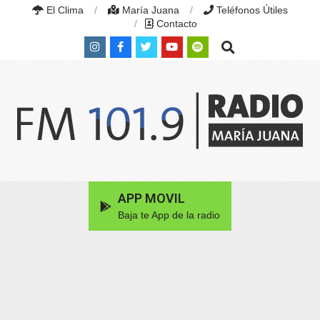
Skip
El Clima
María Juana
Teléfonos Útiles
to
Contacto
content
Search
RADIO
MARÍA
Primary
APP MOVIL
JUANA
Navigation
|
Baja te App de la radio
Menu
FM
101.9
MHZ
|
MARÍA
JUANA,
SANTA
FE,