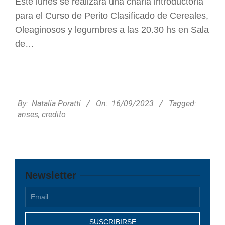
Este lunes se realizará una charla introductoria
para el Curso de Perito Clasificado de Cereales,
Oleaginosos y legumbres a las 20.30 hs en Sala
de…
2023-
09-
By:
Natalia Poratti
On:
16/09/2023
Tagged:
16
anses
,
credito
Newsletter